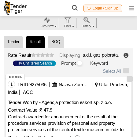
Login / Sign Up
Live/New
Filter
History
Tender
Result
BOQ
a.d.i. gaz pojorata
.
Rate Result
Displaying
Prompt
Keyword
Try Unfiltered Search
Select All
100.00%
1
TRID:
9275036
Nazwa Zamawiajacego: Centralne Muzeum Wlókiennictwa W Lodzi
Uttar Pradesh,
India
AOC
Tender Won by - Agencja protection eskort sp. z o.o.
Contract Value :
₹ 47.9
Contract awarded for announcement of the result of the
procedure services provision of personal and property
protection services of the central textile museum in lódz for a
period of 12 months indicative contract value: the subject of